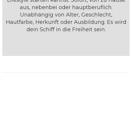
Lifestyle starten kannst. Sofort, von zu Hause
aus, nebenbei oder hauptberuflich.
Unabhängig von Alter, Geschlecht,
Hautfarbe, Herkunft oder Ausbildung. Es wird
dein Schiff in die Freiheit sein.
ERKENNE DIE ZEICHEN
DER ZEIT. BEGINNE
JETZT MIT DEM