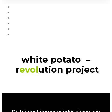
white potato –
r
evol
ution project
Du träumst immer wieder davon, ein