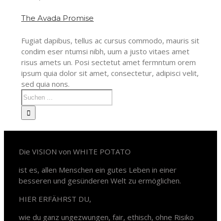
The Avada Promise
Fugiat dapibus, tellus ac cursus commodo, mauris sit
condim eser ntumsi nibh, uum a justo vitaes amet
risus amets un. Posi sectetut amet fermntum orem
ipsum quia dolor sit amet, consectetur, adipisci velit,
sed quia nons.
White Potato – Revolution
Die VISION von WHITE POTATO
ist es, allen Menschen ein gutes Leben in einer
besseren und gesünderen Welt zu ermöglichen.
HIER ERFÄHRST DU,
wie du ganz ungezwungen, fair, ethisch, ohne Risiko