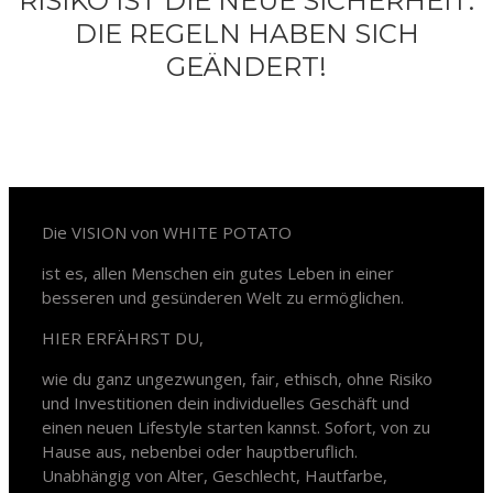
RISIKO IST DIE NEUE SICHERHEIT:
DIE REGELN HABEN SICH
GEÄNDERT!
White Potato – Revolution
Die VISION von WHITE POTATO
ist es, allen Menschen ein gutes Leben in einer
besseren und gesünderen Welt zu ermöglichen.
HIER ERFÄHRST DU,
wie du ganz ungezwungen, fair, ethisch, ohne Risiko
und Investitionen dein individuelles Geschäft und
einen neuen Lifestyle starten kannst. Sofort, von zu
Hause aus, nebenbei oder hauptberuflich.
Unabhängig von Alter, Geschlecht, Hautfarbe,