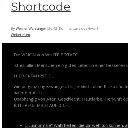
Shortcode
für
By
Werner Weissinger
|
20:42
|
Kommentare deaktiviert
Shortcode
Weiterlesen
White Potato – Revolution
Die VISION von WHITE POTATO
ist es, allen Menschen ein gutes Leben in einer besseren
HIER ERFÄHRST DU,
wie du ganz ungezwungen, fair, ethisch, ohne Risiko und I
hauptberuflich.
Unabhängig von Alter, Geschlecht, Hautfarbe, Herkunft od
ICH FREUE MICH AUF DICH.
Neueste Beiträge
5 „unnormale“ Wahrheiten, die dir weh tun können, a