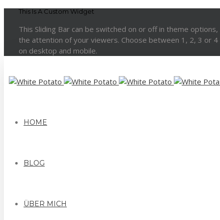
This Is A Custom Widget
This Sliding Bar can be switched on or off in theme options,
the attention of your viewers. Choose between 1, 2, 3 or 4 c
on desktop and mobile.
HOME
BLOG
ÜBER MICH