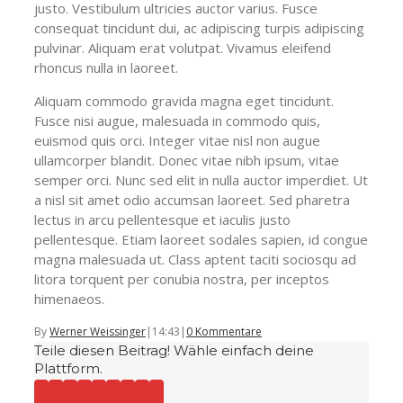
justo. Vestibulum ultricies auctor varius. Fusce
consequat tincidunt dui, ac adipiscing turpis adipiscing
pulvinar. Aliquam erat volutpat. Vivamus eleifend
rhoncus nulla in laoreet.
Aliquam commodo gravida magna eget tincidunt.
Fusce nisi augue, malesuada in commodo quis,
euismod quis orci. Integer vitae nisl non augue
ullamcorper blandit. Donec vitae nibh ipsum, vitae
semper orci. Nunc sed elit in nulla auctor imperdiet. Ut
a nisl sit amet odio accumsan laoreet. Sed pharetra
lectus in arcu pellentesque et iaculis justo
pellentesque. Etiam laoreet sodales sapien, id congue
magna malesuada ut. Class aptent taciti sociosqu ad
litora torquent per conubia nostra, per inceptos
himenaeos.
By
Werner Weissinger
|
14:43
|
0 Kommentare
Teile diesen Beitrag! Wähle einfach deine
Plattform.