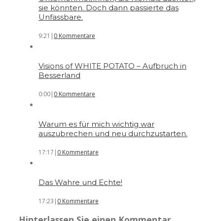
sie könnten. Doch dann passierte das
Unfassbare.
9:21
|
0 Kommentare
Visions of WHITE POTATO – Aufbruch in
Besserland
0:00
|
0 Kommentare
Warum es für mich wichtig war
auszubrechen und neu durchzustarten.
17:17
|
0 Kommentare
Das Wahre und Echte!
17:23
|
0 Kommentare
Hinterlassen Sie einen Kommentar