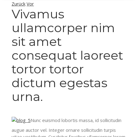
Zurück
Vor
Vivamus
ullamcorper nim
sit amet
consequat laoreet
tortor tortor
dictum egestas
urna.
Nunc euismod lobortis massa, id sollicitudin
augue auctor vel. Integer ornare sollicitudin turpis
vitae vestibulum. Curabitur faucibus ullamcorper lorem